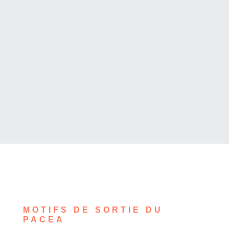
professionnelles, et des actions sociales.
Les objectifs et le contenu de chaque phase
sont définis avec le jeune et évalués à leur
terme.
MOTIFS DE SORTIE DU
PACEA