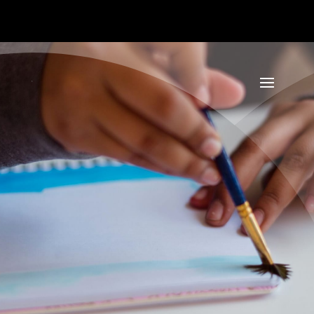
ORIENTATION
Parcours
Contractualisé
d’Accompagnement
Vers l’Emploi Et
l’Autonomie
S'inscrire